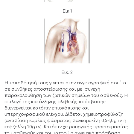
Εικ.1
Εικ. 2
Η τοποθέτησή τους γίνεται στην αγγειογραφική σουίτα
σε συνθήκες αποστείρωσης και με συνεχή
παρακολούθηση των ζωτικών σημείων του ασθενούς. Η
επιλογή της κατάλληλης φλεβικής πρόσβασης
διενεργείται κατόπιν επισκόπισης και
υπερηχογραφικού ελέγχου. Δίδεται χημειοπροφύλαξη
(αντιβίοση ευρέως φάσματος, βανκομυκίνη 0,5-1,0g i.v. ή
κεφζολίνη 1,0g i.v). Κατόπιν χειρουργικής προετοιμασίας
του ασθενούς και του ιατρού η αγγειακή πρόσβαση